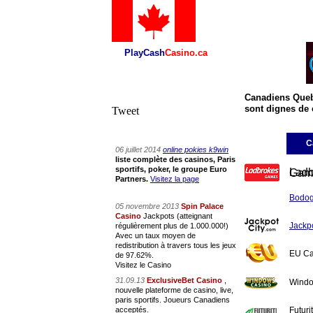
HOME
PlayCash
Casino.ca
Canadiens Queb
sont dignes de 
Tweet
C
06 juillet 2014
online pokies k9win
liste complète des casinos, Paris
sportifs, poker, le groupe Euro
Ladbrokes 
Partners.
Visitez la page
Bodo
05 novembre 2013
Spin Palace
Casino
Jackpots (atteignant
Jackpo
régulièrement plus de 1.000.000!)
Avec un taux moyen de
redistribution à travers tous les jeux
EU Ca
de 97.62%.
Visitez le Casino
31.09.13
ExclusiveBet Casino
,
Wind
nouvelle plateforme de casino, live,
paris sportifs. Joueurs Canadiens
acceptés.
Futuri