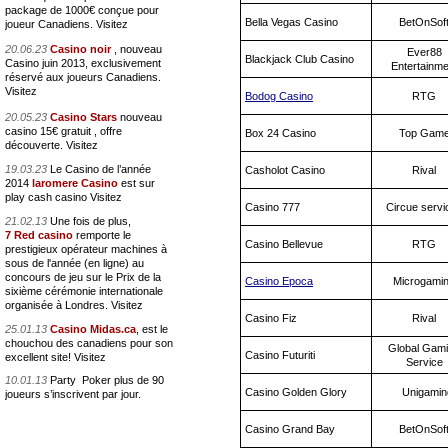
package de 1000€ conçue pour
Bella Vegas Casino
BetOnSof
joueur Canadiens. Visitez
20.06.23
Casino noir
, nouveau
Ever88
Blackjack Club Casino
Casino juin 2013, exclusivement
Entertainme
réservé aux joueurs Canadiens.
Visitez
Bodog Casino
RTG
20.05.23
Casino Stars
nouveau
casino 15€ gratuit , offre
Box 24 Casino
Top Gam
découverte. Visitez
19.03.23
Le Casino de l’année
Casholot Casino
Rival
2014
laromere Casino
est sur
play cash casino Visitez
Casino 777
Circue servi
21.02.13
Une fois de plus,
7 Red casino
remporte le
Casino Bellevue
RTG
prestigieux opérateur machines à
sous de l'année (en ligne) au
concours de jeu sur le Prix de la
Casino Epoca
Microgami
sixième cérémonie internationale
organisée à Londres. Visitez
Casino Fiz
Rival
25.01.13
Casino Midas.ca
, est le
chouchou des canadiens pour son
Global Gam
Casino Futuriti
excellent site! Visitez
Service
10.01.13
Party Poker plus de 90
Casino Golden Glory
Unigamin
joueurs s’inscrivent par jour.
Casino Grand Bay
BetOnSof